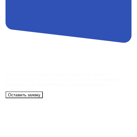
Контакты
Сотрудники АэроБелСервис подробно ответят
на все вопросы, а также помогут купить тур с вылетом
из Минска на максимально удобных условиях.
Оставить заявку