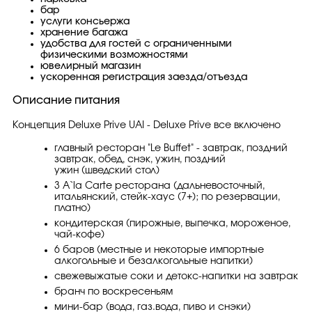
бар
услуги консьержа
хранение багажа
удобства для гостей с ограниченными
физическими возможностями
ювелирный магазин
ускоренная регистрация заезда/отъезда
Описание питания
Концепция Deluxe Prive UAI - Deluxe Prive все включено
главный ресторан "Le Buffet" - завтрак, поздний
завтрак, обед, снэк, ужин, поздний
ужин (шведский стол)
3 A`la Carte ресторана (дальневосточный,
итальянский, стейк-хаус (7+); по резервации,
платно)
кондитерская (пирожные, выпечка, мороженое,
чай-кофе)
6 баров (местные и некоторые импортные
алкогольные и безалкогольные напитки)
свежевыжатые соки и детокс-напитки на завтрак
бранч по воскресеньям
мини-бар (вода, газ.вода, пиво и снэки)