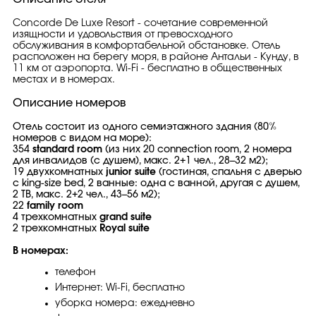
Concorde De Luxe Resort - сочетание современной
изящности и удовольствия от превосходного
обслуживания в комфортабельной обстановке. Отель
расположен на берегу моря, в районе Антальи - Кунду, в
11 км от аэропорта. Wi-Fi - бесплатно в общественных
местах и в номерах.
Описание номеров
Отель состоит из одного семиэтажного здания (80%
номеров c видом на море):
354
standard room
(из них 20 connection room, 2 номера
для инвалидов (с душем), макс. 2+1 чел., 28–32 м2);
19 двухкомнатных
junior suite
(гостиная, спальня c дверью
с king-size bed, 2 ванные: одна с ванной, другая с душем,
2 ТВ, макс. 2+2 чел., 43–56 м2);
22
family room
4 трехкомнатных
grand suite
2 трехкомнатных
Royal suite
В номерах:
телефон
Интернет: Wi-Fi, бесплатно
уборка номера: ежедневно