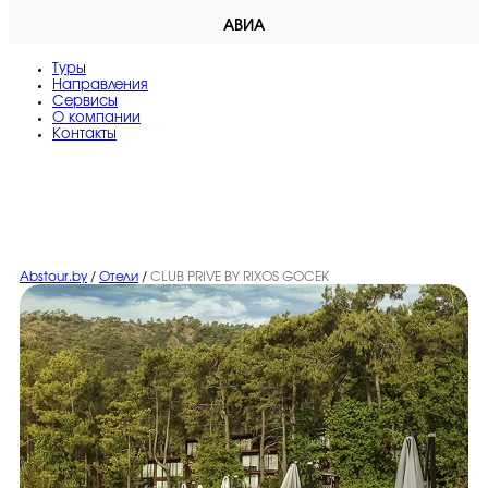
АВИА
Туры
Направления
Сервисы
O компании
Контакты
Abstour.by
/
Отели
/
CLUB PRIVE BY RIXOS GOCEK