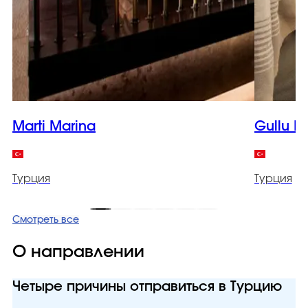
Marti Marina
Gullu K
Турция
Турция
Смотреть все
О направлении
Четыре причины отправиться в Турцию