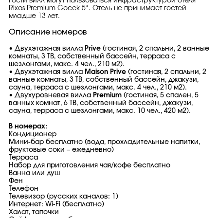
Гости вилл могут пользоваться инфраструктурой отеля
Rixos Premium Gocek 5*. Отель не принимает гостей
младше 13 лет.
Описание номеров
• Двухэтажная вилла
Prive
(гостиная, 2 спальни, 2 ванные
комнаты, 3 ТВ, собственный бассейн, терраса с
шезлонгами, макс. 4 чел., 210 м2).
• Двухэтажная вилла
Maison Prive
(гостиная, 2 спальни, 2
ванные комнаты, 3 ТВ, собственный бассейн, джакузи,
сауна, терраса с шезлонгами, макс. 4 чел., 210 м2).
• Двухуровневая вилла
Premium
(гостиная, 5 спален, 5
ванных комнат, 6 ТВ, собственный бассейн, джакузи,
сауна, терраса с шезлонгами, макс. 10 чел., 420 м2).
В номерах:
Кондиционер
Мини-бар бесплатно (вода, прохладительные напитки,
фруктовые соки – ежедневно)
Терраса
Набор для приготовления чая/кофе бесплатно
Ванна или душ
Фен
Телефон
Телевизор (русских каналов: 1)
Интернет: Wi-Fi (бесплатно)
Халат, тапочки