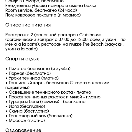
Сейф: в номере, бесплатно
Ежедневная уборка номера и смена белья
Room service: бесплатно (24 часа)
Пол: ковровое покрытие (и мрамор)
Описание питания
Рестораны: 2 (основной ресторан Club house
(органический завтрак с 07:00 до 12:00; обед и ужин – по
меню a la carte); ресторан на пляже The Beach (закуски,
ужин а la carte)
Спорт и отдых
• Пилатес бесплатно (и зумба)
• Парная (бесплатно)
• Уроки тенниса (платно)
• Теннисный корт - бесплатно (2 корта с жестким
покрытием)
• Освещение теннисного корта - платно
• Прокат теннисных ракеток и мячей - платно
• Турецкая баня (хаммам) - бесплатно
• Йога (бесплатно)
• Сауна (бесплатно)
• Тренажерный зал (бесплатно)
• Массаж (платно)
Оздоровление