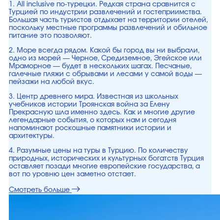
1. All inclusive по-турецки. Редкая страна сравнится с
Турцией по индустрии развлечений и гостеприимства.
Большая часть туристов отдыхает на территории отелей,
поскольку местные программы развлечений и обильное
питание это позволяют.
2. Море всегда рядом. Какой бы город вы ни выбрали,
одно из морей — Черное, Средиземное, Эгейское или
Мраморное — будет в нескольких шагах. Песчаные,
галечные пляжи с обрывами и лесами у самой воды —
пейзажи на любой вкус.
3. Центр древнего мира. Известная из школьных
учебников истории Троянская война за Елену
Прекрасную шла именно здесь. Как и многие другие
легендарные события, о которых нам и сегодня
напоминают роскошные памятники истории и
архитектуры.
4. Разумные цены на туры в Турцию. По количеству
природных, исторических и культурных богатств Турция
оставляет позади многие европейские государства, а
вот по уровню цен заметно отстает.
Смотреть больше