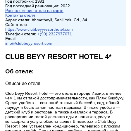
Год постройки:
1991
Год последней ренновации:
2022
Расположение отеля на карте
Контакты отеля
Адрес отеля:
Ahmetbeyli, Sahil Yolu Cd., 84
Сайт отеля:
https://www.clubbeyyresorthotel.com
Телефон отеля:
+(90) 2327977071
Email:
info@clubbeyyresort.com
CLUB BEYY RESORT HOTEL 4*
Об отеле:
Описание отеля
Club Beyy Resort Hotel — это отель в городе Измир, в менее
чем 1 км от такой достопримечательности, как Пляж Куюбуку.
Среди удобств — сезонный открытый бассейн, сад, общий
лаундж и бесплатная частная парковка. В числе удобств —
детский клуб и ресторан, а также аквапарк и терраса. В
распоряжении гостей доставка еды и напитков, услуги
консьержа и услуга обмена валют. В номерах в Club Beyy
Resort Hotel установлен кондиционер, телевизор с плоским
экраном и сейф. Среди прочих удобств — платяной шкаф,