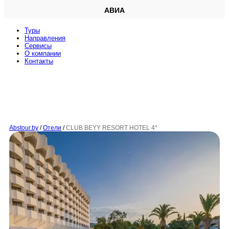
АВИА
Туры
Направления
Сервисы
O компании
Контакты
Abstour.by
/
Отели
/
CLUB BEYY RESORT HOTEL 4*