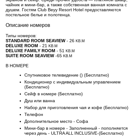
чайник и мини-бар, а также собственная ванная комната с
душем. Гостям Club Beyy Resort Hotel предоставляются
постельное белье и полотенца.
Описание номеров
Типы номеров:
STANDARD ROOM SEAVIEW
-
26
KB.M
DELUXE ROOM
-
21
KB.M
DELUXE FAMILY ROOM
- 51
KB.M
SUITE ROOM SEAVIEW
-
65
KB.M
В НОМЕРЕ
Спутниковое телевидение () (Бесплатно)
Кондиционер с индивидуальным управлением
(Бесплатно)
Сейф в номере (Бесплатно)
Душ или ванна
Набор для приготовления чая и кофе (Бесплатно)
Телефон
Дополнительное место - Софа
Мини-бар в номере - Заполненный - пополняется
через день - ULTRA ALL INCLUSIVE-(Бесплатно)