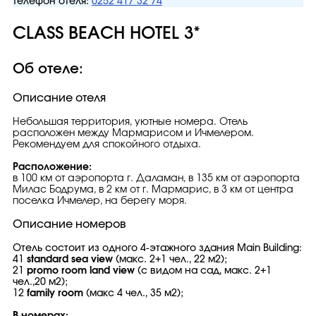
Телефон отеля:
0252 417 32 74
CLASS BEACH HOTEL 3*
Об отеле:
Описание отеля
Небольшая территория, уютные номера. Отель
расположен между Мармарисом и Ичмелером.
Рекомендуем для спокойного отдыха.
Расположение:
в 100 км от аэропорта г. Даламан, в 135 км от аэропорта
Милас Бодрума, в 2 км от г. Мармарис, в 3 км от центра
поселка Ичмелер, на берегу моря.
Описание номеров
Отель состоит из одного 4-этажного здания Main Building:
41
standard sea view
(макс. 2+1 чел., 22 м2);
21
promo room land view
(с видом на сад, макс. 2+1
чел.,20 м2);
12
family room
(макс 4 чел., 35 м2);