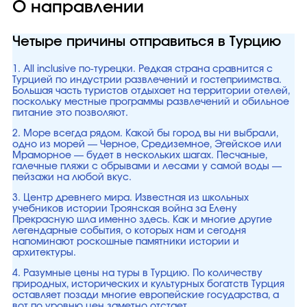
О направлении
Четыре причины отправиться в Турцию
1. All inclusive по-турецки. Редкая страна сравнится с
Турцией по индустрии развлечений и гостеприимства.
Большая часть туристов отдыхает на территории отелей,
поскольку местные программы развлечений и обильное
питание это позволяют.
2. Море всегда рядом. Какой бы город вы ни выбрали,
одно из морей — Черное, Средиземное, Эгейское или
Мраморное — будет в нескольких шагах. Песчаные,
галечные пляжи с обрывами и лесами у самой воды —
пейзажи на любой вкус.
3. Центр древнего мира. Известная из школьных
учебников истории Троянская война за Елену
Прекрасную шла именно здесь. Как и многие другие
легендарные события, о которых нам и сегодня
напоминают роскошные памятники истории и
архитектуры.
4. Разумные цены на туры в Турцию. По количеству
природных, исторических и культурных богатств Турция
оставляет позади многие европейские государства, а
вот по уровню цен заметно отстает.