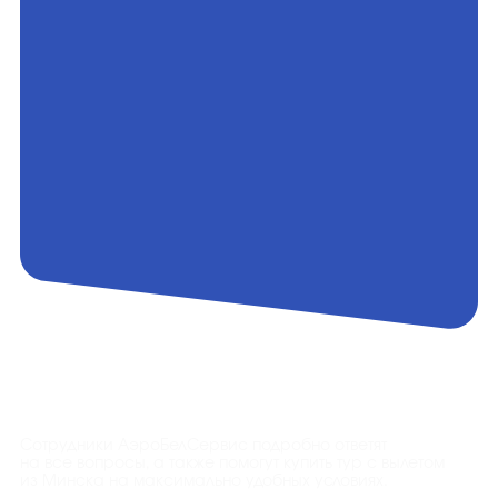
Контакты
Сотрудники АэроБелСервис подробно ответят
на все вопросы, а также помогут купить тур с вылетом
из Минска на максимально удобных условиях.