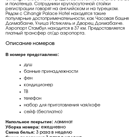
и полотенца. Сотрудники круглосуточной стойки
регистрации говорят на английском и на турецком.
Рядом с Cihangir Palace Hotel находятся такие
популярные достопримечательности, как Часовая башня
Долмабахче, Улица Истикляль и Дворец Долмабахче.
Аэропорт Стамбул находится в 37 км. Предоставляется
платный трансфер от/до аэропорта.
Описание номеров
В номере представлено:
душ
банные принадлежности
фен
кондиционер
ТВ
телефон
набор для приготовления чая/кофе
сейф (бесплатно)
Напольное покрытие:
ламинат
Уборка номера:
ежедневно
Смена белья
:
3 раза в неделю