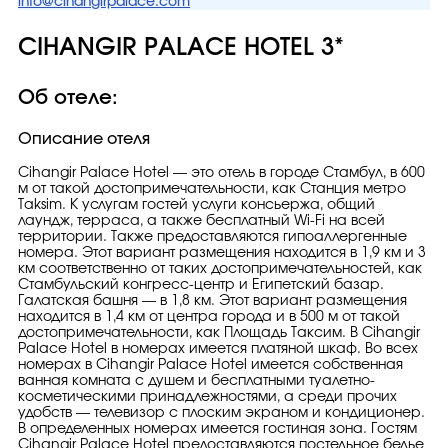
info@cihangirpalace.com
CIHANGIR PALACE HOTEL 3*
Об отеле:
Описание отеля
Cihangir Palace Hotel — это отель в городе Стамбул, в 600
м от такой достопримечательности, как Станция метро
Taksim. К услугам гостей услуги консьержа, общий
лаундж, терраса, а также бесплатный Wi-Fi на всей
территории. Также предоставляются гипоаллергенные
номера. Этот вариант размещения находится в 1,9 км и 3
км соответственно от таких достопримечательностей, как
Стамбульский конгресс-центр и Египетский базар.
Галатская башня — в 1,8 км. Этот вариант размещения
находится в 1,4 км от центра города и в 500 м от такой
достопримечательности, как Площадь Таксим. В Cihangir
Palace Hotel в номерах имеется платяной шкаф. Во всех
номерах в Cihangir Palace Hotel имеется собственная
ванная комната с душем и бесплатными туалетно-
косметическими принадлежностями, а среди прочих
удобств — телевизор с плоским экраном и кондиционер.
В определенных номерах имеется гостиная зона. Гостям
Cihangir Palace Hotel предоставляются постельное белье