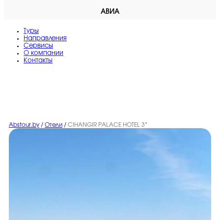
АВИА
Туры
Направления
Сервисы
O компании
Контакты
Abstour.by
/
Отели
/
CIHANGIR PALACE HOTEL 3*