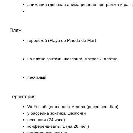
анимация (дневная анимационная программа и развл
Пляж
городской (Playa de Pineda de Mar)
на пляже зонтики, шезлонги, матрасы: платно
песчаный
Территория
Wi-Fi в общественных местах (ресепшен, бар)
у бассейна зонтики, шезлонги
ресепция (24 часа)
конференц-залы: 1 (на 28 чел.)
автостоянка: платно