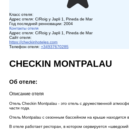
Класс отеля:
Адрес отеля:
C/Roig y Japli 1, Pineda de Mar
Год последней ренновации:
2004
Контакты отеля
Адрес отеля:
C/Roig y Japli 1, Pineda de Mar
Сайт отеля:
https://checkinhoteles.com
Телефон отеля:
+34937670285
CHECKIN MONTPALAU
Об отеле:
Описание отеля
Отель Checkin Montpalau - это отель с дружественной атмо
части года.
Отель Montpalau с сезонным бассейном на крыше находится 
В отеле работает ресторан, в котором сервируется «шведский 