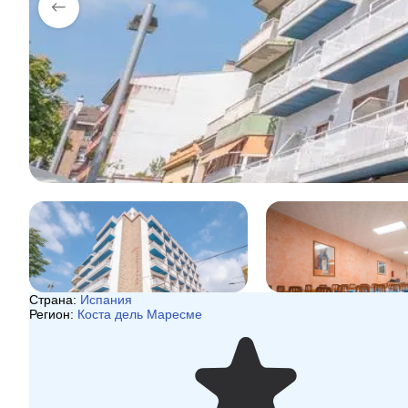
Страна:
Испания
Регион:
Коста дель Маресме