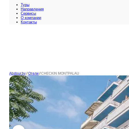
Туры
Направления
Сервисы
O компании
Контакты
Abstour.by
/
Отели
/
CHECKIN MONTPALAU