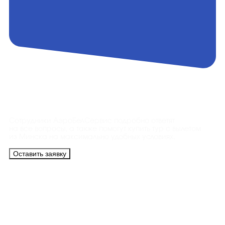
Контакты
Сотрудники АэроБелСервис подробно ответят
на все вопросы, а также помогут купить тур с вылетом
из Минска на максимально удобных условиях.
Оставить заявку