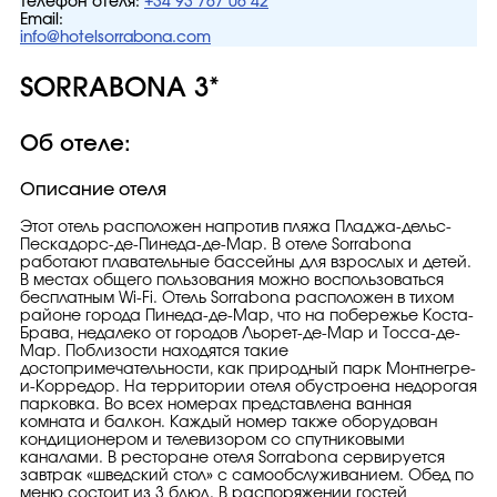
Телефон отеля:
+34 93 767 06 42
Email:
info@hotelsorrabona.com
SORRABONA 3*
Об отеле:
Описание отеля
Этот отель расположен напротив пляжа Пладжа-дельс-
Пескадорс-де-Пинеда-де-Мар. В отеле Sorrabona
работают плавательные бассейны для взрослых и детей.
В местах общего пользования можно воспользоваться
бесплатным Wi-Fi. Отель Sorrabona расположен в тихом
районе города Пинеда-де-Мар, что на побережье Коста-
Брава, недалеко от городов Льорет-де-Мар и Тосса-де-
Мар. Поблизости находятся такие
достопримечательности, как природный парк Монтнегре-
и-Корредор. На территории отеля обустроена недорогая
парковка. Во всех номерах представлена ванная
комната и балкон. Каждый номер также оборудован
кондиционером и телевизором со спутниковыми
каналами. В ресторане отеля Sorrabona сервируется
завтрак «шведский стол» с самообслуживанием. Обед по
меню состоит из 3 блюд. В распоряжении гостей