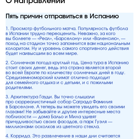
О направлении
Пять причин отправиться в Испанию
1. Просмотр футбольного матча. Популярность футбола
в Испании трудно переоценить. Неважно, за кого
вы болеете — «Реал», «Барселону» или «Валенсию», —
поход на стадион точно запомнится вам национальным
колоритом. Ну и уровень самого спортивного действия
будет наивысшим во всем мире.
2. Солнечная погода круглый год. Цена тура в Испанию
стоит своих денег, ведь эта страна является второй
во всей Европе по количеству солнечных дней в году.
Средиземноморский климат отлично подходит
для семейного отдыха и с детьми, и с пожилыми
родителями.
3. Архитектура Гауди. Вы точно слышали
про сюрреалистичный собор Саграда Фамилия
в Барселоне. А теперь вы можете увидеть его своими
глазами! Не забывайте и другие интересные места
поблизости — дома Бальо и Мила удивят
причудливостью своих фасадов, а парк Гуэля —
миллионами осколков из цветного стекла.
4. Коррида. Это развлечение в наши дни считается