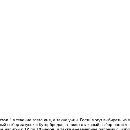
стол "
в течение всего дня, а также ужин. Гости могут выбирать и
ый выбор закусок и бутербродов, а также отличный выбор напитков
ые напитки
с 12 до 19 часов
, а также ежевечернее барбекю с ши