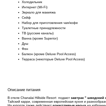
Холодильник
Интернет (Wi-Fi)
Зеркало для макияжа
Сейф
Набор для приготовления чая/кофе
Туалетные принадлежности
ТВ (русские каналы)
Ванна (кроме Superior)
Душ
Фен
Балкон (кроме Deluxe Pool Access)
Терраса (некоторые Deluxe Pool Access)
Описание питания
В отеле Chanalai Hillside Resort подают
завтрак " шведский 
Тайский карри, современная европейская кухня и разнообразн
На курорте также действуют
«счастливые часы»
на избранн