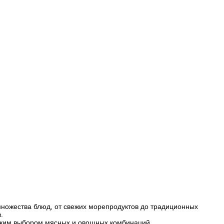
з множества блюд, от свежих морепродуктов до традиционных
.
роким выбором мясных и овощных комбинаций.