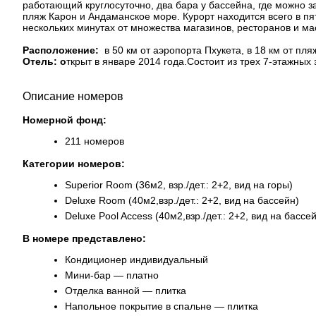
работающий круглосуточно, два бара у бассейна, где можно 
пляж Карон и Андаманское море. Курорт находится всего в пя
нескольких минутах от множества магазинов, ресторанов и м
Расположение:
в 50 км от аэропорта Пхукета, в 18 км от пля
Отель: о
ткрыт в январе 2014 года.Состоит из трех 7-этажных 
Описание номеров
Номерной фонд:
211 номеров
Категории номеров:
Superior Room (36м2, взр./дет.: 2+2, вид на горы)
Deluxe Room (40м2,взр./дет.: 2+2, вид на бассейн)
Deluxe Pool Access (40м2,взр./дет.: 2+2, вид на бассе
В номере представлено:
Кондиционер индивидуальный
Мини-бар — платно
Отделка ванной — плитка
Напольное покрытие в спальне — плитка