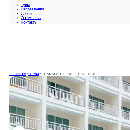
Туры
Направления
Сервисы
O компании
Контакты
Abstour.by
/
Отели
/
CHANALAI HILLSIDE RESORT 3*