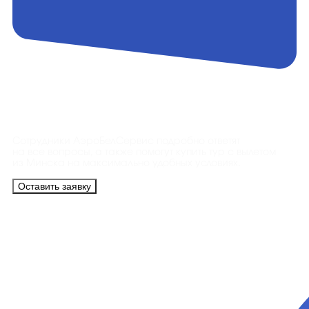
Контакты
Сотрудники АэроБелСервис подробно ответят
на все вопросы, а также помогут купить тур с вылетом
из Минска на максимально удобных условиях.
Оставить заявку