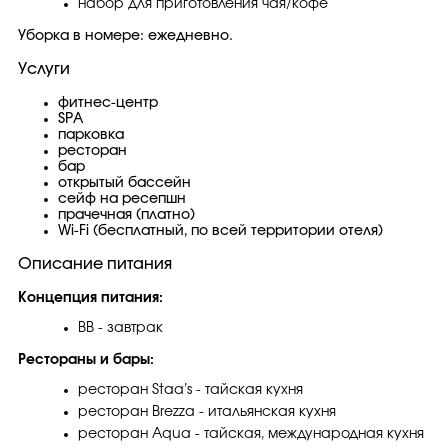
набор для приготовления чая/кофе
Уборка в номере: ежедневно.
Услуги
фитнес-центр
SPA
парковка
ресторан
бар
открытый бассейн
сейф на ресепшн
прачечная (платно)
Wi-Fi (бесплатный, по всей территории отеля)
Описание питания
Концепция питания:
BB - завтрак
Рестораны и бары:
ресторан Staa’s - тайская кухня
ресторан Brezza - итальянская кухня
ресторан Aqua - тайская, международная кухня