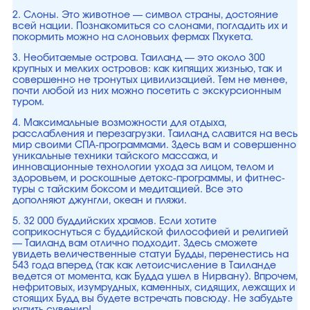
2. Слоны. Это животное — символ страны, достояние
всей нации. Познакомиться со слонами, погладить их и
покормить можно на слоновьих фермах Пхукета.
3. Необитаемые острова. Таиланд — это около 300
крупных и мелких островов: как кипящих жизнью, так и
совершенно не тронутых цивилизацией. Тем не менее,
почти любой из них можно посетить с экскурсионным
туром.
4. Максимальные возможности для отдыха,
расслабления и перезагрузки. Таиланд славится на весь
мир своими СПА-программами. Здесь вам и совершенно
уникальные техники тайского массажа, и
инновационные технологии ухода за лицом, телом и
здоровьем, и роскошные детокс-программы, и фитнес-
туры с тайским боксом и медитацией. Все это
дополняют джунгли, океан и пляжи.
5. 32 000 буддийских храмов. Если хотите
соприкоснуться с буддийской философией и религией
— Таиланд вам отлично подходит. Здесь сможете
увидеть величественные статуи Будды, перенестись на
543 года вперед (так как летоисчисление в Таиланде
ведется от момента, как Будда ушел в Нирвану). Впрочем,
нефритовых, изумрудных, каменных, сидящих, лежащих и
стоящих Будд вы будете встречать повсюду. Не забудьте