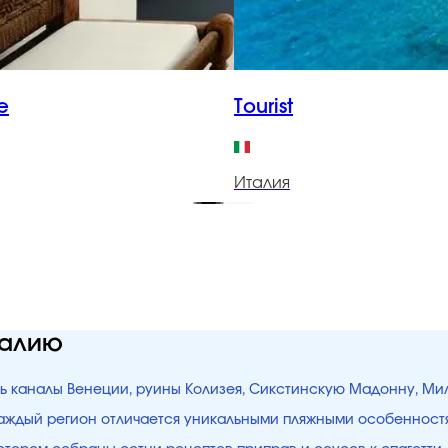
e
Tourist
Италия
талию
ть каналы Венеции, руины Колизея, Сикстинскую Мадонну, Ми
 Каждый регион отличается уникальными пляжными особенностя