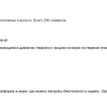
рехэтажных корпуса. Всего 200 номеров.
кв.м)
адывающимся диваном, терраса с видом на море на первом этаже
тформу в море, где можно загорать (бесплатно) и нырять. Орг