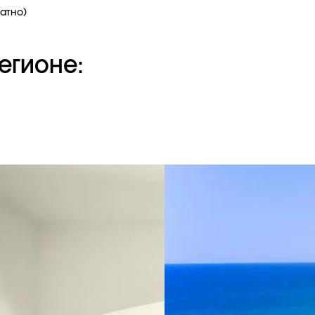
латно)
егионе: