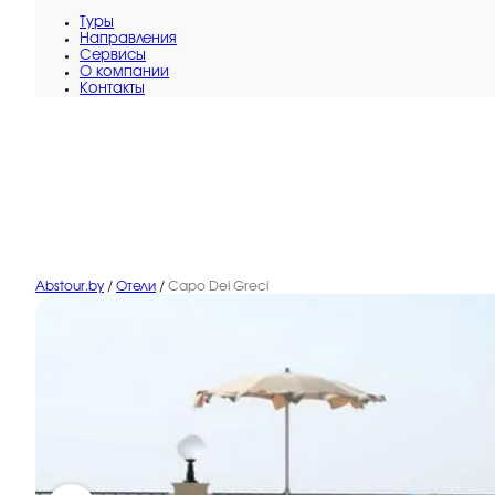
Туры
Направления
Сервисы
O компании
Контакты
Abstour.by
/
Отели
/
Capo Dei Greci