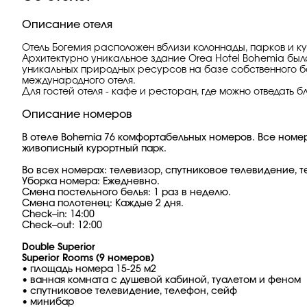
Описание отеля
Отель Богемия расположен вблизи колоннады, парков и 
Архитектурно уникальное здание Orea Hotel Bohemia было
уникальных природных ресурсов на базе собственного б
международного отеля.
Для гостей отеля - кафе и ресторан, где можно отведать
Описание номеров
В отеле Bohemia 76 комфортабельных номеров. Все номе
живописный курортный парк.
Во всех номерах: телевизор, спутниковое телевидение, те
Уборка номера: Ежедневно.
Смена постельного белья: 1 раз в неделю.
Смена полотенец: Каждые 2 дня.
Check–in: 14:00
Check–out: 12:00
Double
Superior
Superior Rooms (9 номеров)
• площадь номера 15-25 м2
• ванная комната с душевой кабиной, туалетом и феном
• спутниковое телевидение, телефон, сейф
• минибар