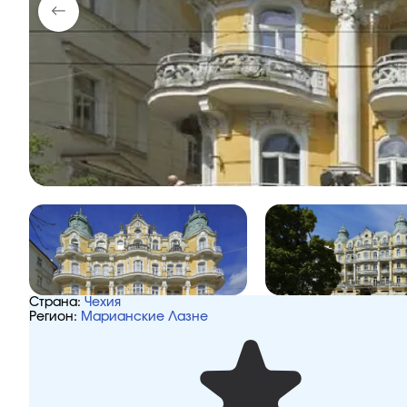
Страна:
Чехия
Регион:
Марианские Лазне