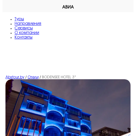
АВИА
Туры
Направления
Сервисы
O компании
Контакты
Abstour.by
/
Отели
/
BODENSEE HOTEL 3*