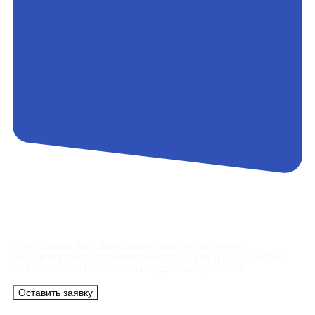
Контакты
Сотрудники АэроБелСервис подробно ответят
на все вопросы, а также помогут купить тур с вылетом
из Минска на максимально удобных условиях.
Оставить заявку