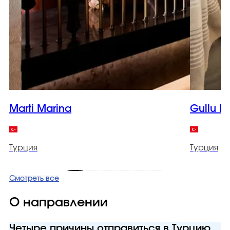
Marti Marina
Gullu K
Турция
Турция
Смотреть все
О направлении
Четыре причины отправиться в Турцию