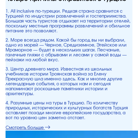
1. All inclusive по-турецки. Редкая страна сравнится с
Турцией по индустрии развлечений и гостеприимства.
Большая часть туристов отдыхает на территории отелей,
поскольку местные программы развлечений и обильное
питание это позволяют.
2. Море всегда рядом. Какой бы город вы ни выбрали,
одно из морей — Черное, Средиземное, Эгейское или
Мраморное — будет в нескольких шагах. Песчаные,
галечные пляжи с обрывами и лесами у самой воды —
пейзажи на любой вкус.
3. Центр древнего мира. Известная из школьных
учебников истории Троянская война за Елену
Прекрасную шла именно здесь. Как и многие другие
легендарные события, о которых нам и сегодня
напоминают роскошные памятники истории и
архитектуры.
4. Разумные цены на туры в Турцию. По количеству
природных, исторических и культурных богатств Турция
оставляет позади многие европейские государства, а
вот по уровню цен заметно отстает.
Смотреть больше