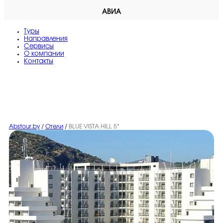
АВИА
Туры
Направления
Сервисы
O компании
Контакты
Abstour.by
/
Отели
/
BLUE VISTA HILL 5*