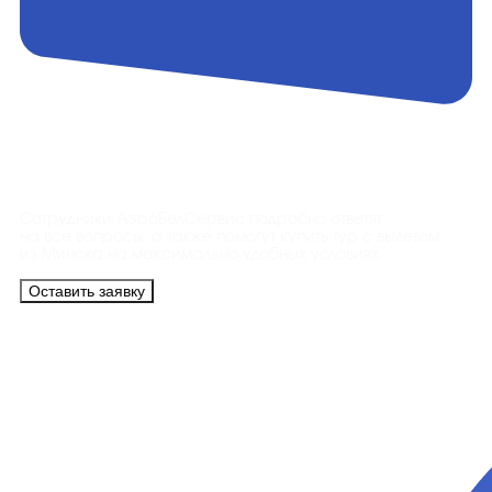
Контакты
Сотрудники АэроБелСервис подробно ответят
на все вопросы, а также помогут купить тур с вылетом
из Минска на максимально удобных условиях.
Оставить заявку