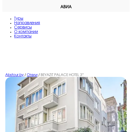
АВИА
Туры
Направления
Сервисы
O компании
Контакты
Abstour.by
/
Отели
/
BEYAZIT PALACE HOTEL 3*