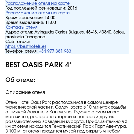
Расположение отеля на карте
Год последней ренновации:
2016
Расположение отеля на карте
Время заселения:
14:00
Время выселения:
11:00
Контакты отеля
Адрес отеля:
Avinguda Carles Buigues, 46-48. 43840, Salou,
provincia Tarragona
Сайт отеля:
https://besthotels.es
Телефон отеля:
+34 977 381 983
BEST OASIS PARK 4*
Об отеле:
Описание отеля
Oтель Hotel Oasis Park расположился в самом центре
туристической части г. Салоу, всего в 10 минутах ходьбы
от пляжей Леванте и Капельянс. Рядом с отелем много
магазинов, ресторанов, торговых центров и других
развлекательных заведений курорта. Приблизительно в 3
км от отеля находится Тематический Парк Порт Авентура.
В 100 м. от отеля находится музей под открытым небом