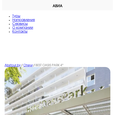
АВИА
Туры
Направления
Сервисы
O компании
Контакты
Abstour.by
/
Отели
/
BEST OASIS PARK 4*