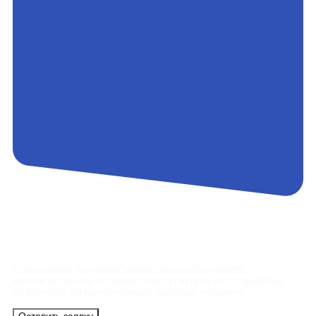
Контакты
Сотрудники АэроБелСервис подробно ответят
на все вопросы, а также помогут купить тур с вылетом
из Минска на максимально удобных условиях.
Оставить заявку