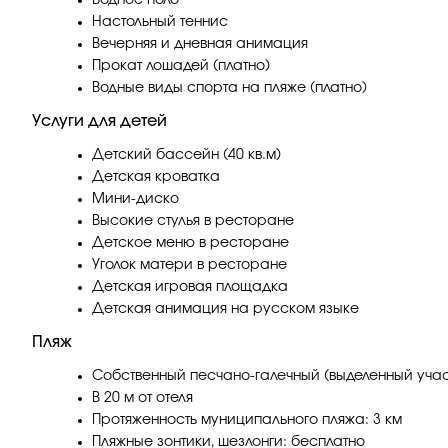
Водное поло
Настольный теннис
Вечерняя и дневная анимация
Прокат лошадей (платно)
Водные виды спорта на пляже (платно)
Услуги для детей
Детский бассейн (40 кв.м)
Детская кроватка
​Мини-диско
​Высокие стулья в ресторане
Детское меню в ресторане
​Уголок матери в ресторане
​Детская игровая площадка
Детская анимация на русском языке
Пляж
Собственный песчано-галечный (выделенный уча
В 20 м от отеля
Протяженность муниципального пляжа: 3 км
Пляжные зонтики, шезлонги: бесплатно