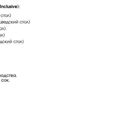
 Inclusive
):
 стол)
шведский стол)
ол)
ол)
дский стол)
водства.
 сок.