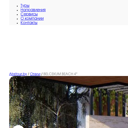
Туры
Направления
Сервисы
O компании
Контакты
Abstour.by
/
Отели
/
BELCEKUM BEACH 4*