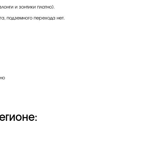
онги и зонтики платно).
а, подземного перехода нет.
тно
егионе: