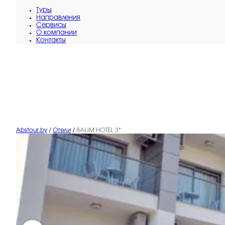
Туры
Направления
Сервисы
O компании
Контакты
Abstour.by
/
Отели
/
BALIM HOTEL 3*