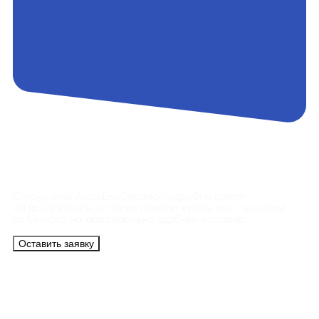
Контакты
Сотрудники АэроБелСервис подробно ответят
на все вопросы, а также помогут купить тур с вылетом
из Минска на максимально удобных условиях.
Оставить заявку