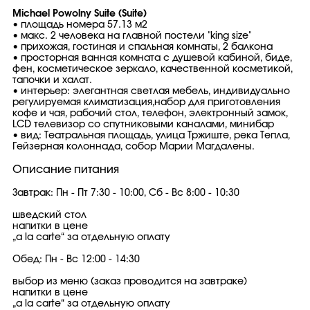
Michael Powolny Suite (Suite)
• площадь номера 57.13 м2
• макс. 2 человека на главной постели "king size"
• прихожая, гостиная и спальная комнаты, 2 балкона
• просторная ванная комната с душевой кабиной, биде,
фен, косметическое зеркало, качественной косметикой,
тапочки и халат.
• интерьер: элегантная светлая мебель, индивидуально
регулируемая климатизация,набор для приготовления
кофе и чая, рабочий стол, телефон, электронный замок,
LCD телевизор со спутниковыми каналами, минибар
• вид: Театральная площадь, улица Тржиште, река Тепла,
Гейзерная колоннада, собор Марии Магдалены.
Описание питания
Завтрак: Пн - Пт 7:30 - 10:00, Сб - Вс 8:00 - 10:30
шведский стол
напитки в цене
„a la carte“ за отдельную оплату
Обед: Пн - Вс 12:00 - 14:30
выбор из меню (заказ проводится на завтраке)
напитки в цене
„a la carte“ за отдельную оплату