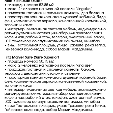
Alois Klein Suite (Suite)
• площадь номера 52.85 м2
• макс. 2 человека на главной постели "king size"
• прихожая, гостиная и спальная комнаты, два балкона
• просторная ванная комната с душевой кабиной, биде,
фен, косметическое зеркало, качественной косметикой,
тапочки и халат.
• интерьер: элегантная светлая мебель, индивидуально
регулируемая климатизация,набор для приготовления
кофе и чая, рабочий стол, телефон, электронный замок,
LCD телевизор со спутниковыми каналами, минибар
• вид: Театральная площадь, улица Тржиште, река Тепла,
Гейзерная колоннада, собор Марии Магдалены.
Fritz Mahler Suite (Suite Superior)
• площадь номера 50.15 м2
• макс. 2 человека на главной постели "king size"
• прихожая, гостиная и спальная комнаты, балкон,
терраса с шезлонгами, столом и стульями
• просторная ванная комната с душевой кабиной, биде,
фен, косметическое зеркало, качественной косметикой,
тапочки и халат.
• интерьер: элегантная светлая мебель, индивидуально
регулируемая климатизация,набор для приготовления
кофе и чая, рабочий стол, телефон, электронный замок,
LCD телевизор со спутниковыми каналами, минибар
• вид: Театральная площадь, улица Тржиште, река Тепла,
Гейзерная колоннада, собор Марии Магдалены.