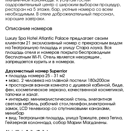
Мельничной колоннады. К услугам гостей
оздоровительный центр с широким выбором процедур,
ресторан на 5 этаже, бар, уютные номера со всем
необходимым. В отеле доброжелательный персонал,
хорошие завтраки.
Описание номеров
Luxury Spa Hotel Atlantic Palace предлагает своим
клиентам 21 эксклюзивный номер с прекрасным видом
на Театральную площадь и улицу Стара лоука. Вся
площадь отеля и номеров покрыта беспроводным
бесплатным Wi-Fi. Отель является некурящим ,
запрещается курить и в номерах.
Двухместный номер Superrior
• площадь номера 25 - 31 м2
• макс. 2 человека на главной постели 180х200см
• просторная ванная комната с душевой кабиной, биде,
фен, косметическое зеркало, качественной косметикой,
тапочки и халат.
• интерьер: минималистический стиль, элегантная
светлая мебель, рабочий стол,телефон,электронный
замок, LCD телевизор со спутниковыми каналами,
минибар
• вид: Театральная площадь, улица Тржиште, река Тепла,
Гейзерная колоннада, собор Марии Магдалены.