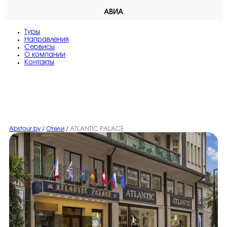
АВИА
Туры
Направления
Сервисы
O компании
Контакты
Abstour.by
/
Отели
/
ATLANTIC PALACE