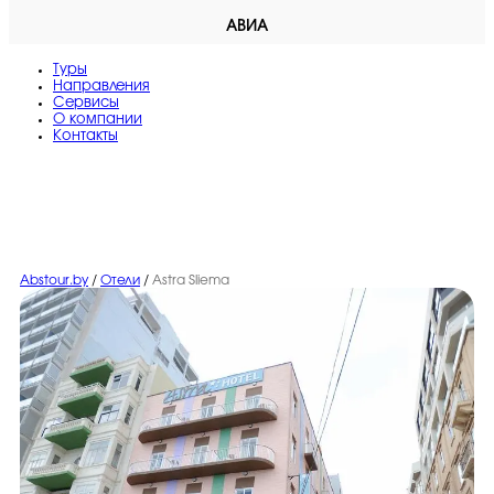
АВИА
Туры
Направления
Сервисы
O компании
Контакты
Abstour.by
/
Отели
/
Astra Sliema