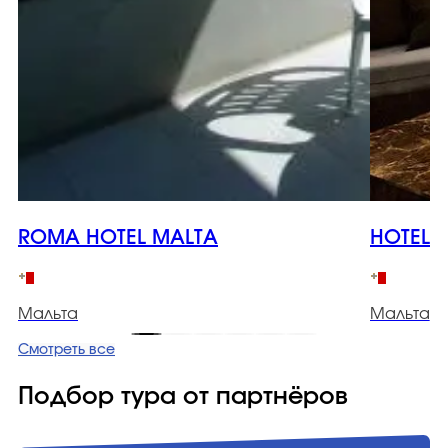
ROMA HOTEL MALTA
HOTEL 1
Мальта
Мальта
Смотреть все
Подбор тура от партнёров