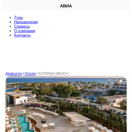
АВИА
Туры
Направления
Сервисы
O компании
Контакты
Abstour.by
/
Отели
/
ASTERIAS BEACH