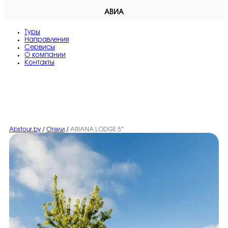
АВИА
Туры
Направления
Сервисы
O компании
Контакты
Abstour.by
/
Отели
/
ARIANA LODGE 5*