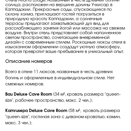
Отель Ariana Lodge, названный в честь древней богини
солнца, расположен на вершине долины Учхисар в
Каппадокии. Прекрасные сады, спускающиеся по
склону холма, приглашают гостей погрузиться в
природную красоту Каппадокии, а солнечные
террасы предлагают захватывающий дух вид для
расслабляющего занятия йогой или массажа на свежем
воздухе. Внутри отель представляет собой наполненное
светом пространство, сочетающее вневременной
дизайн с современным стилем. Роскошные люксы отеля в
изысканном оформлении создадут уютную атмосферу,
которая превратит ваше пребывание в уникальный опыт.
Описание номеров
Всего в отеле 11 люксов, названные в честь древних
богинь и оформленные в индивидуальном стиле. Нет
смежных номеров.
Bau Deluxe Cave Room
(34 м², кровать размера "queen-
size", рабочее пространство, макс. 2 чел.);
Kamrusepa Deluxe Cave Room
(58 м², кровать размера
"queen-size", гостиная зона с диваном-кроватью, камин,
макс. 3 чел.);