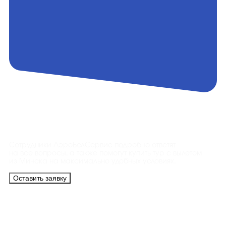
Контакты
Сотрудники АэроБелСервис подробно ответят
на все вопросы, а также помогут купить тур с вылетом
из Минска на максимально удобных условиях.
Оставить заявку