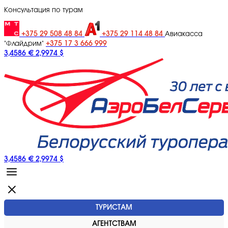
Консультация по турам
+375 29 508 48 84
+375 29 114 48 84
Авиакасса
+375 17 3 666 999
"Флайдрим"
3,4586 €
2,9974 $
3,4586 €
2,9974 $
ТУРИСТАМ
АГЕНТСТВАМ