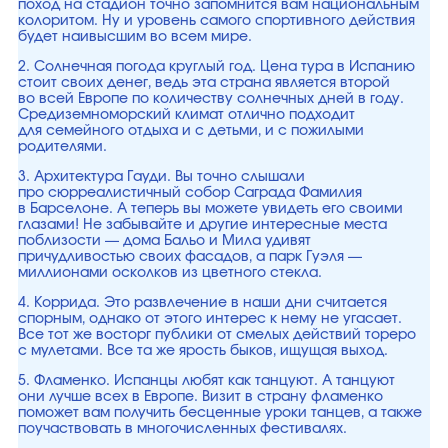
поход на стадион точно запомнится вам национальным
колоритом. Ну и уровень самого спортивного действия
будет наивысшим во всем мире.
2. Солнечная погода круглый год. Цена тура в Испанию
стоит своих денег, ведь эта страна является второй
во всей Европе по количеству солнечных дней в году.
Средиземноморский климат отлично подходит
для семейного отдыха и с детьми, и с пожилыми
родителями.
3. Архитектура Гауди. Вы точно слышали
про сюрреалистичный собор Саграда Фамилия
в Барселоне. А теперь вы можете увидеть его своими
глазами! Не забывайте и другие интересные места
поблизости — дома Бальо и Мила удивят
причудливостью своих фасадов, а парк Гуэля —
миллионами осколков из цветного стекла.
4. Коррида. Это развлечение в наши дни считается
спорным, однако от этого интерес к нему не угасает.
Все тот же восторг публики от смелых действий тореро
с мулетами. Все та же ярость быков, ищущая выход.
5. Фламенко. Испанцы любят как танцуют. А танцуют
они лучше всех в Европе. Визит в страну фламенко
поможет вам получить бесценные уроки танцев, а также
поучаствовать в многочисленных фестивалях.