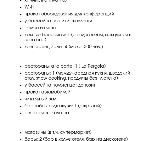
химчистка (платно)
Wi-Fi
прокат оборудования для конференций
у бассейна зонтики, шезлонги
обмен валюты
крытые бассейны: 1 (с подогревом, находится в
зоне спа)
конференц-залы: 4 (макс. 300 чел.)
рестораны a la carte: 1 ( La Pergola)
рестораны: 1 (международная кухня, шведский
стол, show cooking, продукты без глютена)
у бассейна полотенца: депозит
прокат автомобилей
читальный зал
бассейны с джакузи: 1 (открытый)
автостоянка: платно
магазины (в т.ч. супермаркет)
бары: 2 (бар в холле отеля, бар на дискотеке)