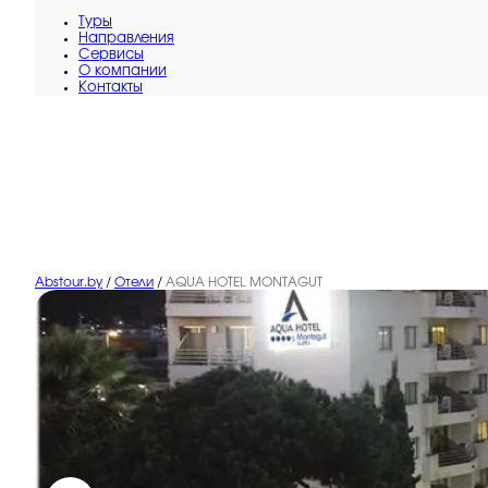
Туры
Направления
Сервисы
O компании
Контакты
Abstour.by
/
Отели
/
AQUA HOTEL MONTAGUT