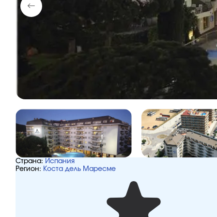
Страна:
Испания
Регион:
Коста дель Маресме