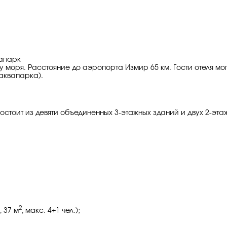
вапарк
гу моря. Расстояние до аэропорта Измир 65 км. Гости отеля мо
 аквапарка).
состоит из девяти объединенных 3-этажных зданий и двух 2-эт
2
 37 м
, макс. 4+1 чел.);