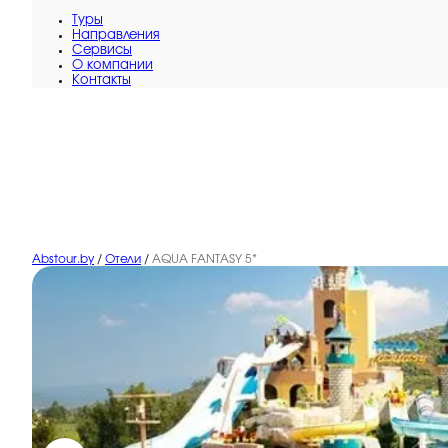
Туры
Направления
Сервисы
O компании
Контакты
Abstour.by
/
Отели
/
AQUA FANTASY 5*