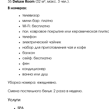
2
36
Deluxe Room
(32
м
, макс. 3 чел.).
В номерах:
телевизор
мини-бар: платно
Wi-Fi: бесплатно
пол: ковровое покрытие или керамическая плитк
телефон
электрический чайник
набор для приготовления чая и кофе
балкон
сейф: бесплатно
фен
кондиционер
ванна или душ
Уборка номера: ежедневно.
Смена постельного белья: 2 раза в неделю.
Услуги
SPA