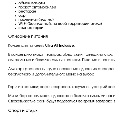
обмен валюты
прокат автомобилей
ресторан
бар
прачечная (платно)
Wi-Fi (бесплатный, по всей территории отеля)
водные горки
Описание питания
Концепция питания:
Ultra All Inclusive
.
В концепцию входит: завтрак, обед, ужин - шведский стол
алкогольные и безалкогольные напитки.
Питание и напитки
Аля карт рестораны: одно посещение одного из ресторан
бесплатного и дополнительного меню на выбор.
Горячие напитки; кофе, эспрессо, капучино, турецкий ко
Мини-бар наполняется однократно безалкогольными напитк
Свежевыжатые соки будут подаваться во время завтрака з
Спорт и отдых