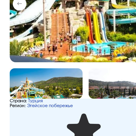
Страна:
Турция
Регион:
Эгейское побережье