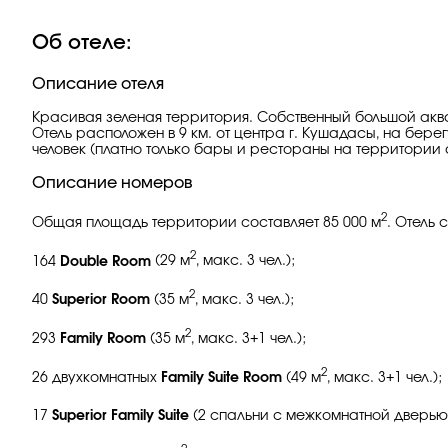
Об отеле:
Описание отеля
Красивая зеленая территория. Собственный большой ак
Отель расположен в 9 км. от центра г. Кушадасы, на бере
человек (платно только бары и рестораны на территории
Описание номеров
2
Общая площадь территории составляет 85 000 м
. Oтель 
2
164
Double Room
(29 м
, макс. 3 чел.);
2
40
Superior Room
(35
м
, макс. 3 чел.);
2
293
Family Room
(35 м
, макс. 3+1 чел.);
2
26 двухкомнатных
Family Suite Room
(49
м
, макс. 3+1 чел.);
17
Superior Family Suite
(2 спальни с межкомнатной дверью,