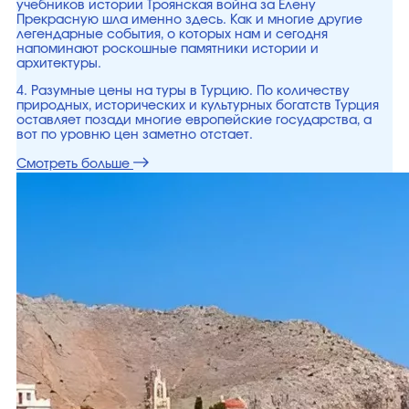
учебников истории Троянская война за Елену
Прекрасную шла именно здесь. Как и многие другие
легендарные события, о которых нам и сегодня
напоминают роскошные памятники истории и
архитектуры.
4. Разумные цены на туры в Турцию. По количеству
природных, исторических и культурных богатств Турция
оставляет позади многие европейские государства, а
вот по уровню цен заметно отстает.
Смотреть больше