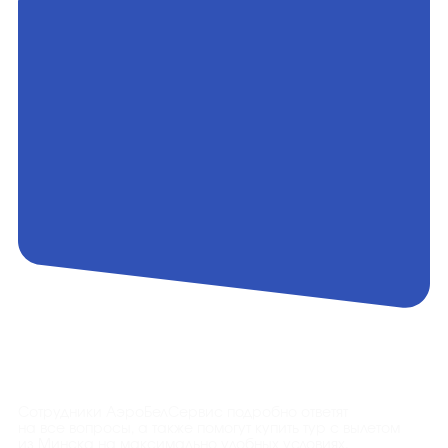
Контакты
Сотрудники АэроБелСервис подробно ответят
на все вопросы, а также помогут купить тур с вылетом
из Минска на максимально удобных условиях.