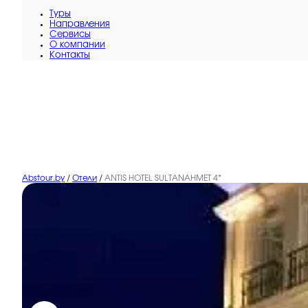
Туры
Направления
Сервисы
O компании
Контакты
Abstour.by
/
Отели
/
ANTIS HOTEL SULTANAHMET 4*