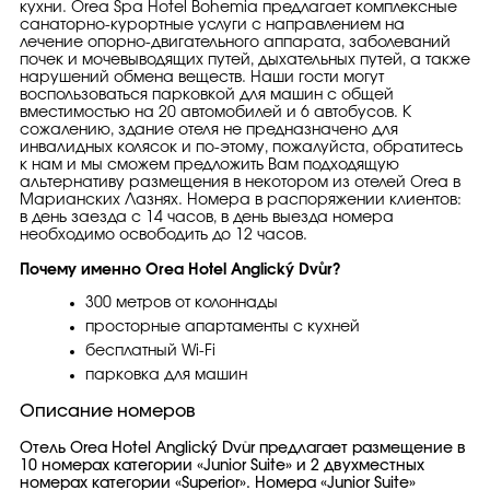
кухни. Orea Spa Hotel Bohemia предлагает комплексные
санаторно-курортные услуги с направлением на
лечение опорно-двигательного аппарата, заболеваний
почек и мочевыводящих путей, дыхательных путей, а также
нарушений обмена веществ. Наши гости могут
воспользоваться парковкой для машин с общей
вместимостью на 20 автомобилей и 6 автобусов. К
сожалению, здание отеля не предназначено для
инвалидных колясок и по-этому, пожалуйста, обратитесь
к нам и мы сможем предложить Вам подходящую
альтернативу размещения в некотором из отелей Orea в
Марианских Лазнях. Номера в распоряжении клиентов:
в день заезда с 14 часов, в день выезда номера
необходимо освободить до 12 часов.
Почему именно Orea Hotel Anglický Dvůr?
300 метров от колоннады
просторные апартаменты с кухней
бесплатный Wi-Fi
парковка для машин
Описание номеров
Отель Orea Hotel Anglický Dvůr предлагает размещение в
10 номерах категории «Junior Suite» и 2 двухместных
номерах категории «Superior». Номера «Junior Suite»