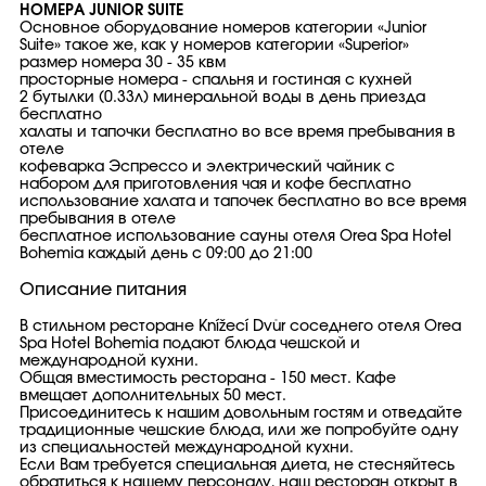
НОМЕРА JUNIOR SUITЕ
Основное оборудование номеров категории «Junior
Suite» такое же, как у номеров категории «Superior»
размер номера 30 - 35 квм
просторные номера - спальня и гостиная с кухней
2 бутылки (0.33л) минеральной воды в день приезда
бесплатно
халаты и тапочки бесплатно во все время пребывания в
отеле
кофеварка Эспрессо и электрический чайник с
набором для приготовления чая и кофе бесплатно
использование халата и тапочек бесплатно во все время
пребывания в отеле
бесплатное использование сауны отеля Orea Spa Hotel
Bohemia каждый день с 09:00 до 21:00
Описание питания
В стильном ресторане Knížecí Dvůr соседнего отеля Orea
Spa Hotel Bohemia подают блюда чешской и
международной кухни.
Общая вместимость ресторана - 150 мест. Кафе
вмещает дополнительных 50 мест.
Присоединитесь к нашим довольным гостям и отведайте
традиционные чешские блюда, или же попробуйте одну
из специальностей международной кухни.
Если Вам требуется специальная диета, не стесняйтесь
обратиться к нашему персоналу, наш ресторан открыт в