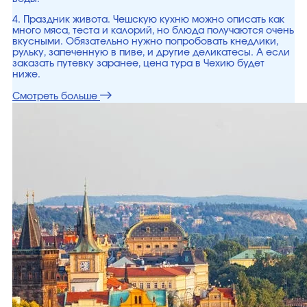
4. Праздник живота. Чешскую кухню можно описать как
много мяса, теста и калорий, но блюда получаются очень
вкусными. Обязательно нужно попробовать кнедлики,
рульку, запеченную в пиве, и другие деликатесы. А если
заказать путевку заранее, цена тура в Чехию будет
ниже.
Смотреть больше