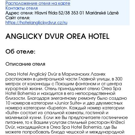
Расположение отеля на карте
Контакты отеля
Адрес отеля:
Hlavní třída 52/38 353 01 Mariánské Lázně
Сайт отеля:
https://hotelanglickydvur.cz/ru
ANGLICKY DVUR OREA HOTEL
Об отеле:
Описание отеля
Orea Hotel Anglický Dvůr в Марианских Лазнях
расположен в центральной части Главной улицы, в 300
метрах от колоннады с Поющим фонтаном и от центра
курортной жизни. Отель принадлежит отелю Orea Spa
Hotel Bohemia и находится в его непосредственной
близости. Благодаря элегантному ремонту было создано
10 номеров категории «Junior Suite» и два двухместных
номера категории «Superior». Каждый номер категории
«Suite» состоит из спальной комнаты, гостиной и
маленькой кухни. Если же Вы предпочитаете гостиничное
питание, то к Вашим услугам стильный ресторан Knížecí
Dvůr, находящийся в Orea Spa Hotel Bohemia, где Вы
можете попробовать блюда чешской и международной