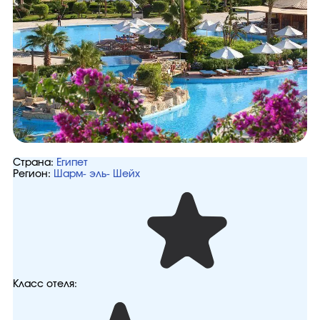
Страна:
Египет
Регион:
Шарм- эль- Шейх
Класс отеля: