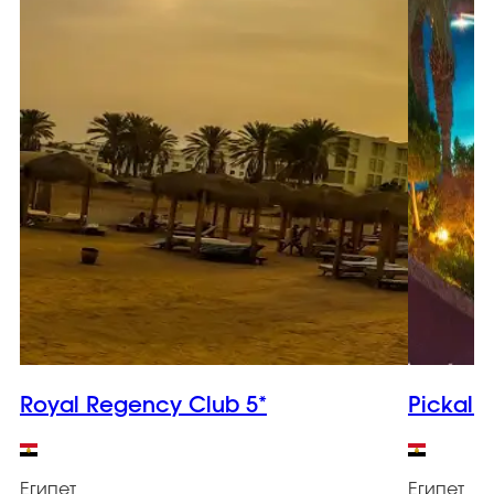
Royal Regency Club 5*
Pickalba
Египет
Египет