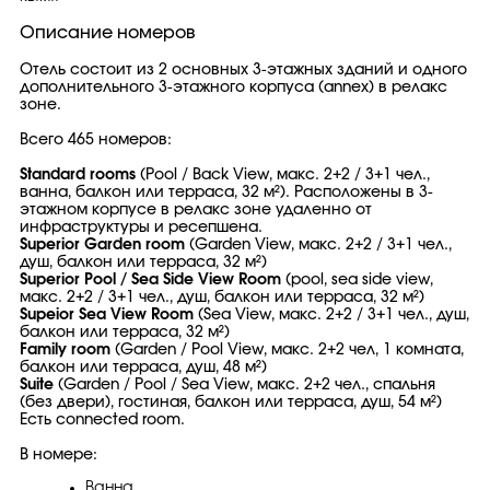
Описание номеров
Отель состоит из 2 основных 3-этажных зданий и одного
дополнительного 3-этажного корпуса (annex) в релакс
зоне.
Всего 465 номеров:
Standard rooms
(Pool / Back View, макс. 2+2 / 3+1 чел.,
ванна, балкон или терраса, 32 м²). Расположены в 3-
этажном корпусе в релакс зоне удаленно от
инфраструктуры и ресепшена.
Superior Garden room
(Garden View, макс. 2+2 / 3+1 чел.,
душ, балкон или терраса, 32 м²)
Superior Pool / Sea Side View Room
(pool, sea side view,
макс. 2+2 / 3+1 чел., душ, балкон или терраса, 32 м²)
Supeior Sea View Room
(Sea View, макс. 2+2 / 3+1 чел., душ,
балкон или терраса, 32 м²)
Family room
(Garden / Pool View, макс. 2+2 чел, 1 комната,
балкон или терраса, душ, 48 м²)
Suite
(Garden / Pool / Sea View, макс. 2+2 чел., спальня
(без двери), гостиная, балкон или терраса, душ, 54 м²)
Есть connected room.
В номере:
Ванна