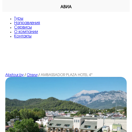
АВИА
Туры
Направления
Сервисы
O компании
Контакты
Abstour.by
/
Отели
/
AMBASSADOR PLAZA HOTEL 4*