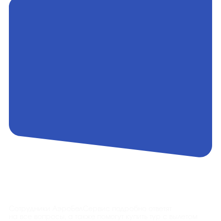
Контакты
Сотрудники АэроБелСервис подробно ответят
на все вопросы, а также помогут купить тур с вылетом