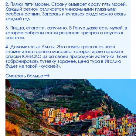
2. Пляжи пяти морей. Страну омывает сразу пять морей.
Каждый регион отличается уникальными пляжными
особенностями. Загорать и купаться сюда можно ехать
каждый год.
3. Пицца, спагетти, капучино. В Генуе даже есть музей, в
котором собраны сотни рецептов приправ и соусов к
спагетти.
4. Доломитовые Альпы. Это самая красочная часть
знаменитого горного массива, которая даже попала в
списки ЮНЕСКО из-за своей природной эстетики. Если
забронировать путевку заранее, цена тура в Италию
будет не такой «кусачей».
Смотреть больше