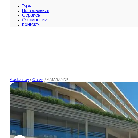
Туры
Направления
Сервисы
O компании
Контакты
Abstour.by
/
Отели
/
AMARANDE