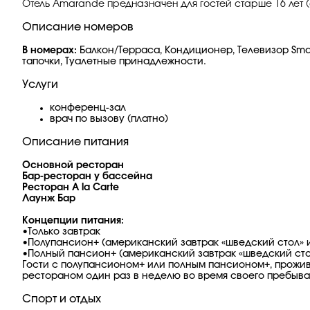
Отель Amarande предназначен для гостей старше 16 лет (
Описание номеров
В номерах:
Балкон/Терраса, Кондиционер, Телевизор Smart 
тапочки, Туалетные принадлежности.
Услуги
конференц-зал
врач по вызову (платно)
Описание питания
Основной ресторан
Бар-ресторан у бассейна
Ресторан A la Carte
Лаунж Бар
Концепции питания:
•Только завтрак
•Полупансион+ (американский завтрак «шведский стол» и
•Полный пансион+ (американский завтрак «шведский стол
Гости с полупансионом+ или полным пансионом+, прожива
рестораном один раз в неделю во время своего пребыва
Спорт и отдых