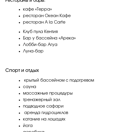
Рестораны и бары:
кафе «Терра»
ресторан Океан Кафе
ресторан A la Carte
Клуб пула Кентия
Бар у бассейна «Арека»
Лобби-бар Агуа
Луна-бар
Спорт и отдых
крытый бассейном с подогревом
сауна
массажные процедуры
тренажерный зал
подводное сафари
аренда гидроциклов
катание на лошадях
йога