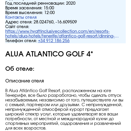
Год последней ренновации:
2020
Время заселения:
15:00
Время выселения:
12:00
Контакты отеля
Адрес отеля:
28.024760, -16.609509
Сайт отеля:
https://www.hyattinclusivecollection.com/en/resorts-
hotels/alua-hotels/tenerife/atlantico-golf-resort/dinning-
drinks/
Телефон отеля:
+34 912 186 256
ALUA ATLANTICO GOLF 4*
Об отеле:
Описание отеля
В Alua Atlántico Golf Resort, расположенном на юге
Тенерифе, все было разработано, чтобы сделать отпуск
незабываемым, независимо от того, путешествуете ли вы
с семьей, партнером или друзьями. С непринужденной,
непринужденной атмосферой курорт предлагает
широкий спектр услуг, которые удовлетворят все ваши
потребности, от местной и международной кухни до
спортивных мероприятий, оздоровления и развлечений
для всех возрастов.