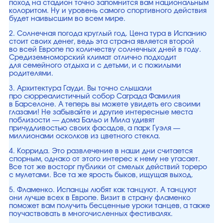
поход на стадион точно запомнится вам национальным
колоритом. Ну и уровень самого спортивного действия
будет наивысшим во всем мире.
2. Солнечная погода круглый год. Цена тура в Испанию
стоит своих денег, ведь эта страна является второй
во всей Европе по количеству солнечных дней в году.
Средиземноморский климат отлично подходит
для семейного отдыха и с детьми, и с пожилыми
родителями.
3. Архитектура Гауди. Вы точно слышали
про сюрреалистичный собор Саграда Фамилия
в Барселоне. А теперь вы можете увидеть его своими
глазами! Не забывайте и другие интересные места
поблизости — дома Бальо и Мила удивят
причудливостью своих фасадов, а парк Гуэля —
миллионами осколков из цветного стекла.
4. Коррида. Это развлечение в наши дни считается
спорным, однако от этого интерес к нему не угасает.
Все тот же восторг публики от смелых действий тореро
с мулетами. Все та же ярость быков, ищущая выход.
5. Фламенко. Испанцы любят как танцуют. А танцуют
они лучше всех в Европе. Визит в страну фламенко
поможет вам получить бесценные уроки танцев, а также
поучаствовать в многочисленных фестивалях.