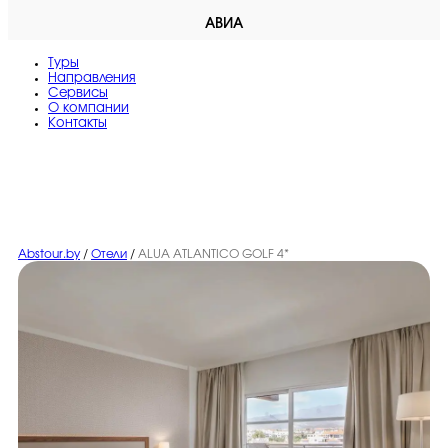
АВИА
Туры
Направления
Сервисы
O компании
Контакты
Abstour.by
/
Отели
/
ALUA ATLANTICO GOLF 4*