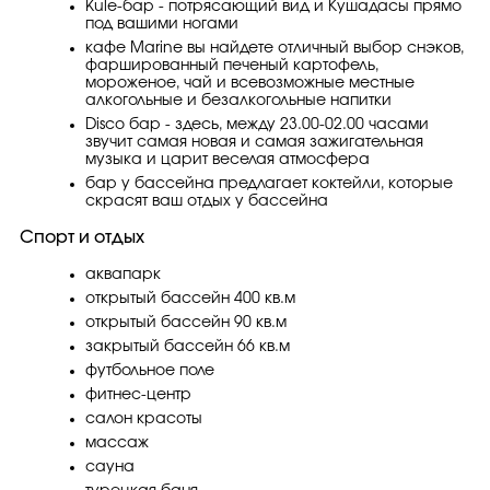
Kule-бар - потрясающий вид и Кушадасы прямо
под вашими ногами
кафе Marine вы найдете отличный выбор снэков,
фаршированный печеный картофель,
мороженое, чай и всевозможные местные
алкогольные и безалкогольные напитки
Disco бар - здесь, между 23.00-02.00 часами
звучит самая новая и самая зажигательная
музыка и царит веселая атмосфера
бар у бассейна предлагает коктейли, которые
скрасят ваш отдых у бассейна
Спорт и отдых
аквапарк
открытый бассейн 400 кв.м
открытый бассейн 90 кв.м
закрытый бассейн 66 кв.м
футбольное поле
фитнес-центр
салон красоты
массаж
сауна