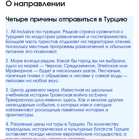
О направлении
Четыре причины отправиться в Турцию
1. All inclusive по-турецки. Редкая страна сравнится с
Турцией по индустрии развлечений и гостеприимства.
Большая часть туристов отдыхает на территории отелей,
поскольку местные программы развлечений и обильное
питание это позволяют.
2. Море всегда рядом. Какой бы город вы ни выбрали,
одно из морей — Черное, Средиземное, Эгейское или
Мраморное — будет в нескольких шагах. Песчаные,
галечные пляжи с обрывами и лесами у самой воды —
пейзажи на любой вкус.
3. Центр древнего мира. Известная из школьных
учебников истории Троянская война за Елену
Прекрасную шла именно здесь. Как и многие другие
легендарные события, о которых нам и сегодня
напоминают роскошные памятники истории и
архитектуры.
4. Разумные цены на туры в Турцию. По количеству
природных, исторических и культурных богатств Турция
оставляет позади многие европейские государства, а