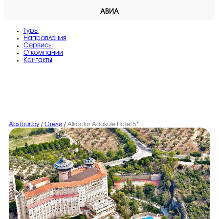
АВИА
Туры
Направления
Сервисы
O компании
Контакты
Abstour.by
/
Отели
/
Alkoclar Adakule Hotel 5*