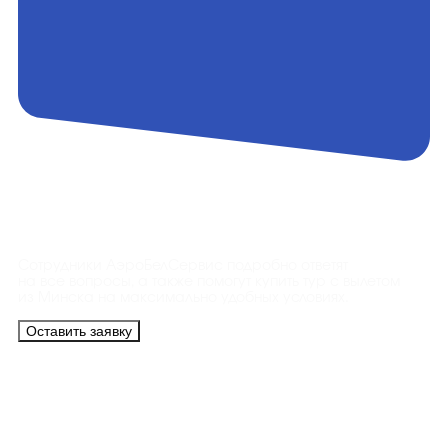
Контакты
Сотрудники АэроБелСервис подробно ответят
на все вопросы, а также помогут купить тур с вылетом
из Минска на максимально удобных условиях.
Оставить заявку