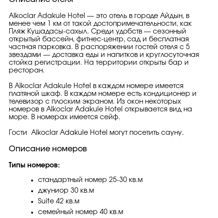
Alkoclar Adakule Hotel — это отель в городе Айдын, в
менее чем 1 км от такой достопримечательности, как
Пляж Кушадасы-сахыл. Среди удобств — сезонный
открытый бассейн, фитнес-центр, сад и бесплатная
частная парковка. В распоряжении гостей отеля с 5
звездами — доставка еды и напитков и круглосуточная
стойка регистрации. На территории открыты бар и
ресторан.
В Alkoclar Adakule Hotel в каждом номере имеется
платяной шкаф. В каждом номере есть кондиционер и
телевизор с плоским экраном. Из окон некоторых
номеров в Alkoclar Adakule Hotel открывается вид на
море. В номерах имеется сейф.
Гости Alkoclar Adakule Hotel могут посетить сауну.
Описание номеров
Типы номеров:
стандартный номер 25-30 кв.м
джуниор 30 кв.м
Suite 42 кв.м
семейный номер 40 кв.м