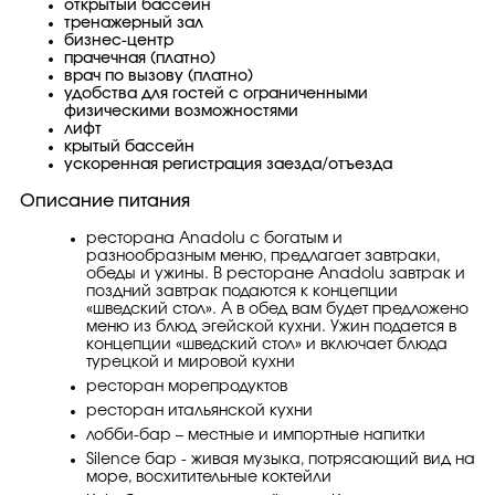
открытый бассейн
тренажерный зал
бизнес-центр
прачечная (платно)
врач по вызову (платно)
удобства для гостей с ограниченными
физическими возможностями
лифт
крытый бассейн
ускоренная регистрация заезда/отъезда
Описание питания
ресторана Anadolu с богатым и
разнообразным меню, предлагает завтраки,
обеды и ужины. В ресторане Anadolu завтрак и
поздний завтрак подаются к концепции
«шведский стол». А в обед вам будет предложено
меню из блюд эгейской кухни. Ужин подается в
концепции «шведский стол» и включает блюда
турецкой и мировой кухни
ресторан морепродуктов
ресторан итальянской кухни
лобби-бар – местные и импортные напитки
Silence бар - живая музыка, потрясающий вид на
море, восхитительные коктейли