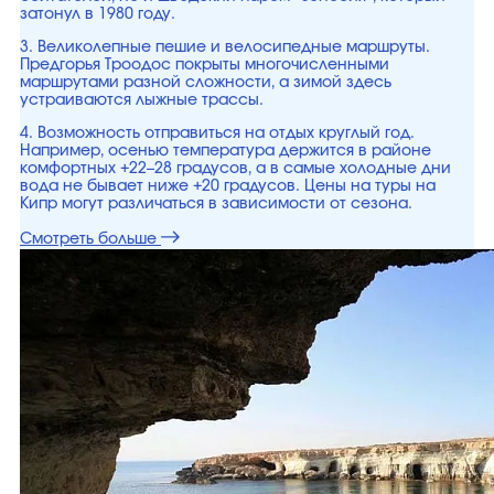
затонул в 1980 году.
3. Великолепные пешие и велосипедные маршруты.
Предгорья Троодос покрыты многочисленными
маршрутами разной сложности, а зимой здесь
устраиваются лыжные трассы.
4. Возможность отправиться на отдых круглый год.
Например, осенью температура держится в районе
комфортных +22–28 градусов, а в самые холодные дни
вода не бывает ниже +20 градусов. Цены на туры на
Кипр могут различаться в зависимости от сезона.
Смотреть больше