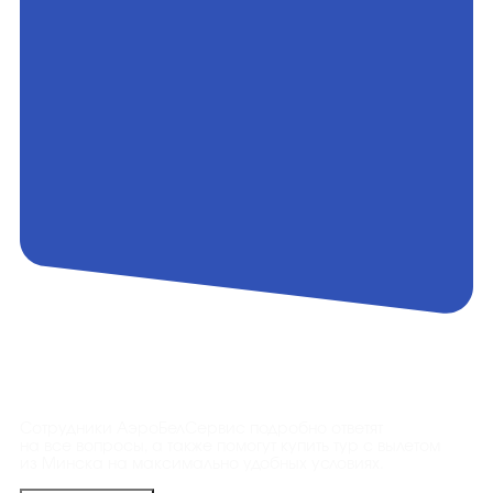
Контакты
Сотрудники АэроБелСервис подробно ответят
на все вопросы, а также помогут купить тур с вылетом
из Минска на максимально удобных условиях.