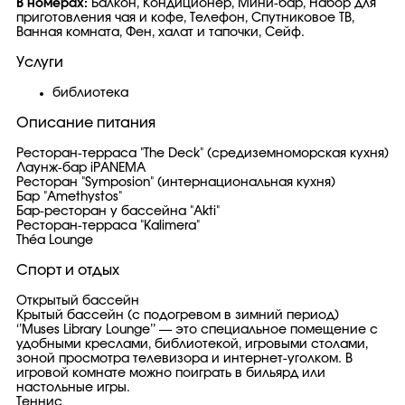
В номерах:
Балкон, Кондиционер, Мини-бар, Набор для
приготовления чая и кофе, Телефон, Спутниковое ТВ,
Ванная комната, Фен, халат и тапочки, Сейф.
Услуги
библиотека
Описание питания
Ресторан-терраса "The Deck" (средиземноморская кухня)
Лаунж-бар iPANEMA
Ресторан "Symposion" (интернациональная кухня)
Бар "Amethystos"
Бар-ресторан у бассейна "Akti"
Ресторан-терраса "Kalimera"
Théa Lounge
Спорт и отдых
Открытый бассейн
Крытый бассейн (с подогревом в зимний период)
‘’Muses Library Lounge’’ — это специальное помещение с
удобными креслами, библиотекой, игровыми столами,
зоной просмотра телевизора и интернет-уголком. В
игровой комнате можно поиграть в бильярд или
настольные игры.
Теннис