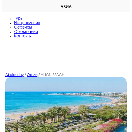
АВИА
Туры
Направления
Сервисы
O компании
Контакты
Abstour.by
/
Отели
/
ALION BEACH