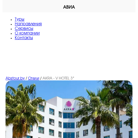
АВИА
Туры
Направления
Сервисы
O компании
Контакты
Abstour.by
/
Отели
/
AKRA - V HOTEL 3*