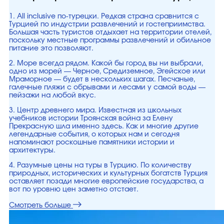
1. All inclusive по-турецки. Редкая страна сравнится с
Турцией по индустрии развлечений и гостеприимства.
Большая часть туристов отдыхает на территории отелей,
поскольку местные программы развлечений и обильное
питание это позволяют.
2. Море всегда рядом. Какой бы город вы ни выбрали,
одно из морей — Черное, Средиземное, Эгейское или
Мраморное — будет в нескольких шагах. Песчаные,
галечные пляжи с обрывами и лесами у самой воды —
пейзажи на любой вкус.
3. Центр древнего мира. Известная из школьных
учебников истории Троянская война за Елену
Прекрасную шла именно здесь. Как и многие другие
легендарные события, о которых нам и сегодня
напоминают роскошные памятники истории и
архитектуры.
4. Разумные цены на туры в Турцию. По количеству
природных, исторических и культурных богатств Турция
оставляет позади многие европейские государства, а
вот по уровню цен заметно отстает.
Смотреть больше