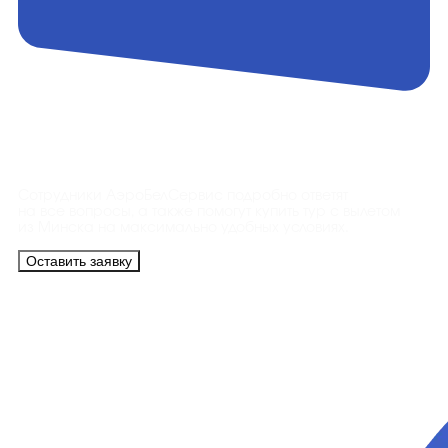
Контакты
Сотрудники АэроБелСервис подробно ответят
на все вопросы, а также помогут купить тур с вылетом
из Минска на максимально удобных условиях.
Оставить заявку