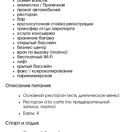
обмен валюты
химчистка / Прачечная
прокат автомобилей
ресторан
бар
круглосуточная стойка регистрации
трансфер от/до аэропорта
услуги консьержа
хранение багажа
открытый бассейн
бизнес-центр
врач по вызову (платно)
бесплатный Wi-Fi
лифт
крытый бассейн
факс / ксерокопирование
парикмахерская
Описание питания
Основной ресторан (есть диетическое меню)
Ресторан a'la carte (по предварительной
записи, платно)
Бары: 4
Спорт и отдых