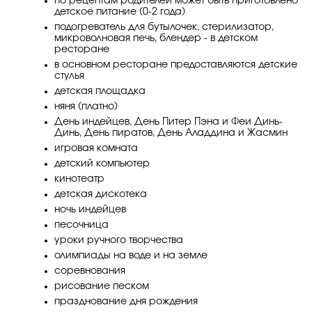
по рецептам родителей может быть приготовлено
детское питание (0-2 года)
подогреватель для бутылочек, стерилизатор,
микроволновая печь, блендер - в детском
ресторане
в основном ресторане предоставляются детские
стулья
детская площадка
няня (платно)
День индейцев, День Питер Пэна и Феи Динь-
Динь, День пиратов, День Аладдина и Жасмин
игровая комната
детский компьютер
кинотеатр
детская дискотека
ночь индейцев
песочница
уроки ручного творчества
олимпиады на воде и на земле
соревнования
рисование песком
празднование дня рождения