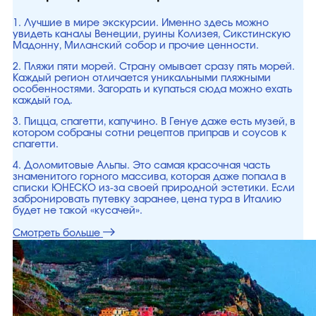
1. Лучшие в мире экскурсии. Именно здесь можно
увидеть каналы Венеции, руины Колизея, Сикстинскую
Мадонну, Миланский собор и прочие ценности.
2. Пляжи пяти морей. Страну омывает сразу пять морей.
Каждый регион отличается уникальными пляжными
особенностями. Загорать и купаться сюда можно ехать
каждый год.
3. Пицца, спагетти, капучино. В Генуе даже есть музей, в
котором собраны сотни рецептов приправ и соусов к
спагетти.
4. Доломитовые Альпы. Это самая красочная часть
знаменитого горного массива, которая даже попала в
списки ЮНЕСКО из-за своей природной эстетики. Если
забронировать путевку заранее, цена тура в Италию
будет не такой «кусачей».
Смотреть больше