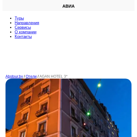
АВИА
Туры
Направления
Сервисы
O компании
Контакты
Abstour.by
/
Отели
/
AGAN HOTEL 3*