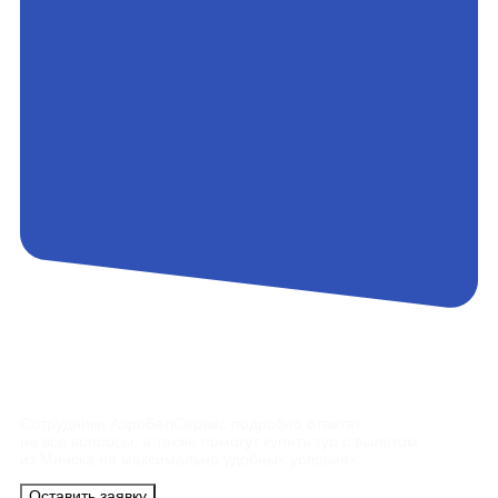
Контакты
Сотрудники АэроБелСервис подробно ответят
на все вопросы, а также помогут купить тур с вылетом
из Минска на максимально удобных условиях.
Оставить заявку