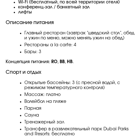
Wi-Fi (бесплатный, по всей территории отеля)
конференц-зал / банкетный зал
лифты
Описание питания
Главный ресторан (завтрак "шведский стол", обед
и ужин по меню, можно менять ужин на обед)
Рестораны a la carte: 4
Бары: 3
Концепция питания:
RO
,
BB
,
HB
.
Спорт и отдых
Открытые бассейны: 3 (с пресной водой, с
режимом температурного контроля)
Массаж: платно
Волейбол на пляже
Парная
Сауна
Тренажерный зал
Трансфер в развлекательный парк Dubai Parks
and Resorts: бесплатно