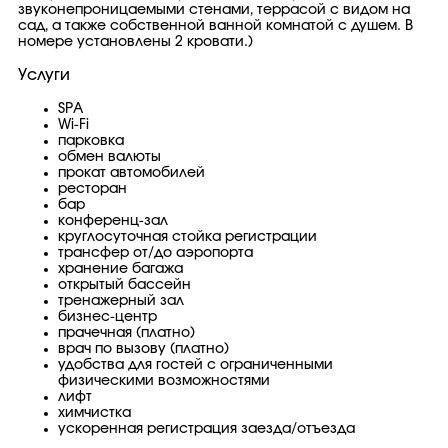
звуконепроницаемыми стенами, террасой с видом на
сад, а также собственной ванной комнатой с душем. В
номере установлены 2 кровати.)
Услуги
SPA
Wi-Fi
парковка
обмен валюты
прокат автомобилей
ресторан
бар
конференц-зал
круглосуточная стойка регистрации
трансфер от/до аэропорта
хранение багажа
открытый бассейн
тренажерный зал
бизнес-центр
прачечная (платно)
врач по вызову (платно)
удобства для гостей с ограниченными
физическими возможностями
лифт
химчистка
ускоренная регистрация заезда/отъезда