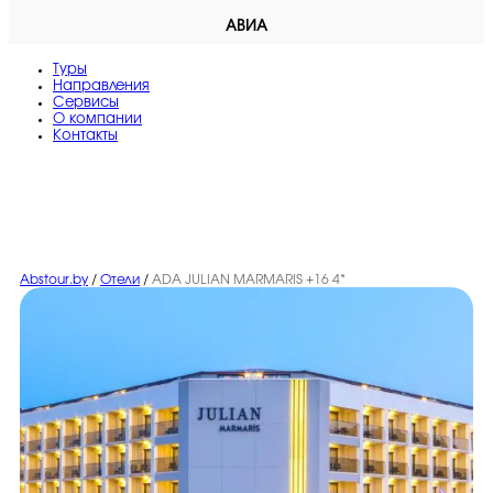
АВИА
Туры
Направления
Сервисы
O компании
Контакты
Abstour.by
/
Отели
/
ADA JULIAN MARMARIS +16 4*