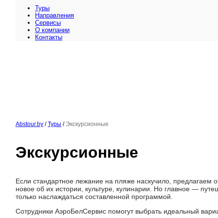
Туры
Направления
Сервисы
O компании
Контакты
Abstour.by
/
Туры
/
Экскурсионные
Экскурсионные
Если стандартное лежание на пляже наскучило, предлагаем от
новое об их истории, культуре, кулинарии. Но главное — пут
только наслаждаться составленной программой.
Сотрудники АэроБелСервис помогут выбрать идеальный вариан