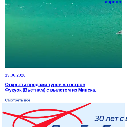
аэропорт
19.06.2026
Открыты продажи туров на остров
Фукуок (Вьетнам) с вылетом из Минска.
Смотреть все