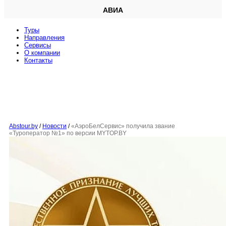
АВИА
Туры
Направления
Сервисы
O компании
Контакты
Abstour.by
/
Новости
/
«АэроБелСервис» получила звание
«Туроператор №1» по версии MYTOP.BY