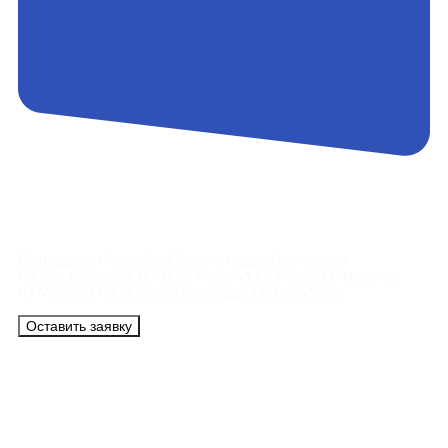
Контакты
Сотрудники АэроБелСервис подробно ответят
на все вопросы, а также помогут купить тур с вылетом
из Минска на максимально удобных условиях.
Оставить заявку