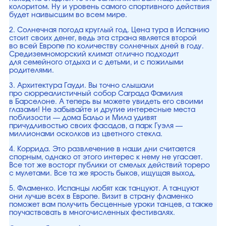
колоритом. Ну и уровень самого спортивного действия
будет наивысшим во всем мире.
2. Солнечная погода круглый год. Цена тура в Испанию
стоит своих денег, ведь эта страна является второй
во всей Европе по количеству солнечных дней в году.
Средиземноморский климат отлично подходит
для семейного отдыха и с детьми, и с пожилыми
родителями.
3. Архитектура Гауди. Вы точно слышали
про сюрреалистичный собор Саграда Фамилия
в Барселоне. А теперь вы можете увидеть его своими
глазами! Не забывайте и другие интересные места
поблизости — дома Бальо и Мила удивят
причудливостью своих фасадов, а парк Гуэля —
миллионами осколков из цветного стекла.
4. Коррида. Это развлечение в наши дни считается
спорным, однако от этого интерес к нему не угасает.
Все тот же восторг публики от смелых действий тореро
с мулетами. Все та же ярость быков, ищущая выход.
5. Фламенко. Испанцы любят как танцуют. А танцуют
они лучше всех в Европе. Визит в страну фламенко
поможет вам получить бесценные уроки танцев, а также
поучаствовать в многочисленных фестивалях.