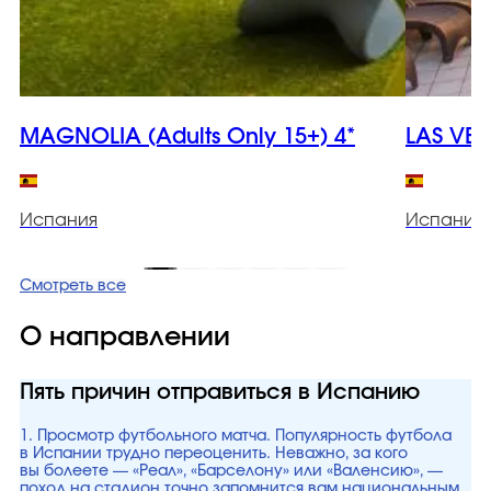
MAGNOLIA (Adults Only 15+) 4*
LAS VEG
Испания
Испания
Смотреть все
О направлении
Пять причин отправиться в Испанию
1. Просмотр футбольного матча. Популярность футбола
в Испании трудно переоценить. Неважно, за кого
вы болеете — «Реал», «Барселону» или «Валенсию», —
поход на стадион точно запомнится вам национальным