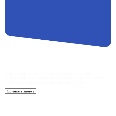
Контакты
Сотрудники АэроБелСервис подробно ответят
на все вопросы, а также помогут купить тур с вылетом
из Минска на максимально удобных условиях.
Оставить заявку