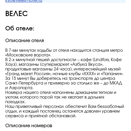
info@veles-hotel.ru
ВЕЛЕС
Об отеле:
Описание отеля
В 7-ми минутах ходьбы от отеля находится станция метро
«Московские ворота».
В 2-х минутной пешей доступности – кафе (Lindfors, Кофе
Хауз), магазины (супермаркет «Азбука Вкуса»,
продуктовые магазины 24 часа), интереснейший музей
«Гранд макет Россия», ночные клубы «XXXX» и «Папанин».
За 15 минут Вы доберетесь на транспорте до центра
Санкт-Петербурга и примерно за столько же – до МКАД
и Аэропорта.
Номера нашего отеля наполнены домашним теплом и
уютом, которого порой так не хватает в дальних
поездках.
Наш приветливый персонал обеспечит Вам беззаботный
отдых, и каждый постоялец останется доволен уровнем
сервиса и приятной обстановкой.
Описание номеров