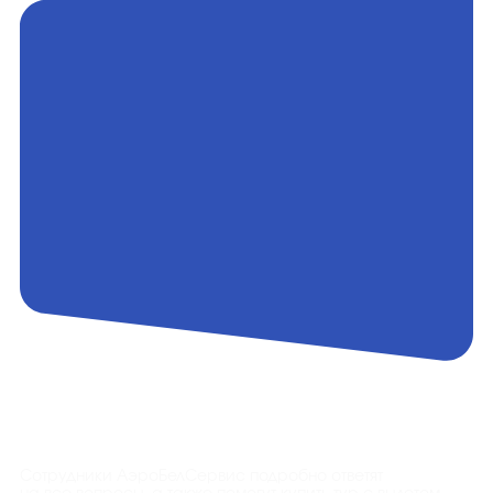
Контакты
Сотрудники АэроБелСервис подробно ответят