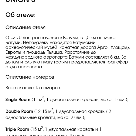
UNION 3*
Об отеле:
Описание отеля
Отель Union расположен в Батуми, в 1,5 км от пляжа
Батуми. Неподалеку находится Батумский
археологический музей, канатная дорога Арго, площадь
Европы и площадь Пьяцца. Расстояние до
международного аэропорта Батуми составляет 6 км. За
дополнительную плату гостям предоставляется трансфер
от/до аэропорта.
Описание номеров
Всего в отеле 15 номеров.
2
Single Room
(11 м
, 1 односпальная кровать, макс. 1 чел.);
2
Double Room
(12-15 м
, 1 двуспальная кровать / 2
односпальные кровати, макс. 2 чел.);
2
Triple Room
(15 м
, 1 двуспальная кровать и 1
односпальная кровать, макс. 3 чел.);