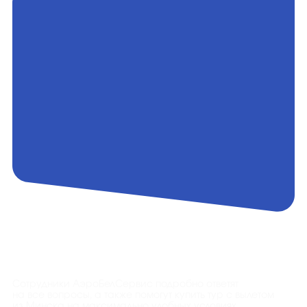
Контакты
Сотрудники АэроБелСервис подробно ответят
на все вопросы, а также помогут купить тур с вылетом
из Минска на максимально удобных условиях.