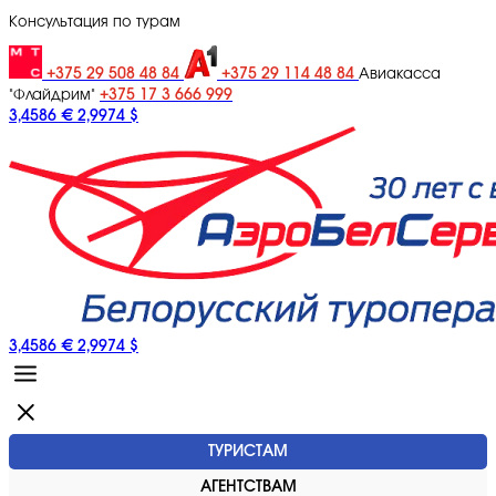
Консультация по турам
+375 29 508 48 84
+375 29 114 48 84
Авиакасса
+375 17 3 666 999
"Флайдрим"
3,4586 €
2,9974 $
3,4586 €
2,9974 $
ТУРИСТАМ
АГЕНТСТВАМ