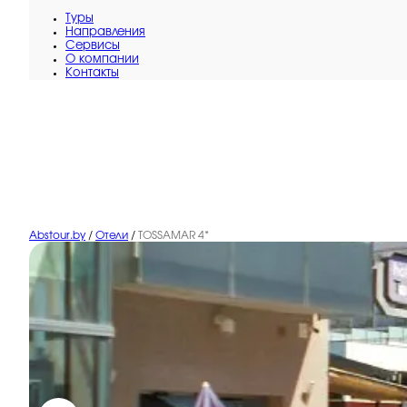
Туры
Направления
Сервисы
O компании
Контакты
Abstour.by
/
Отели
/
TOSSAMAR 4*